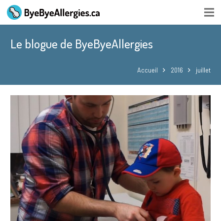
Le blogue de ByeByeAllergies
Accueil
2016
juillet