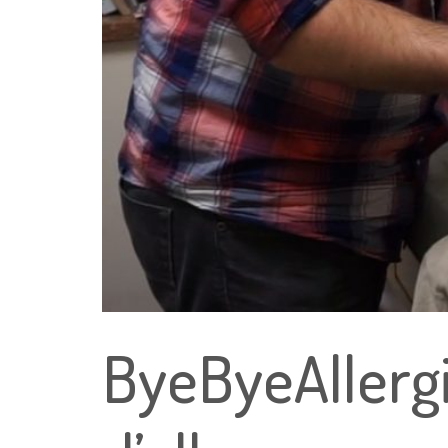
ByeByeAllergi