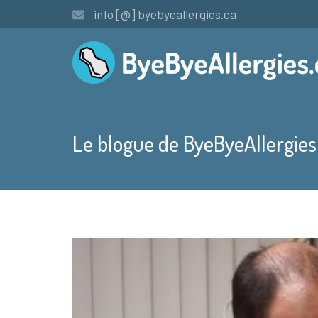
info [@] byebyeallergies.ca
Le blogue de ByeByeAllergies