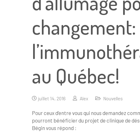
d’allumage pou
changement: L
l’immunothéra
au Québec!
juillet 14, 2016
Alex
Nouvelles
Pour ceux d’entre vous qui nous demandez comme
pourront bénéficier du projet de clinique de dése
Bégin vous répond :