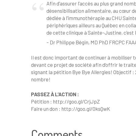
Afin d’assurer l’accès au plus grand nomb
désensibilisation alimentaire, au cœur d
dédiée à l’immunothérapie au CHU Sainte-J
périphériques ailleurs au Québec en coll
de cette clinique à Sainte-Justine, c’est
– Dr Philippe Bégin, MD PhD FRCPC FAAA
Il est donc important de continuer à mobiliser t
devant ce projet de société afin d’offrir le tra
signant la pétition Bye Bye Allergies! Objectif 
nombre!
PASSEZ À L’ACTION :
Pétition : http://goo.gl/CrjJpZ
Faire un don : http://goo.gl/0ksQwK
Comments