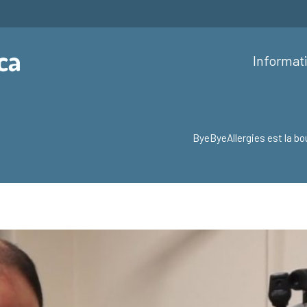
Informat
ByeByeAllergies est la bo