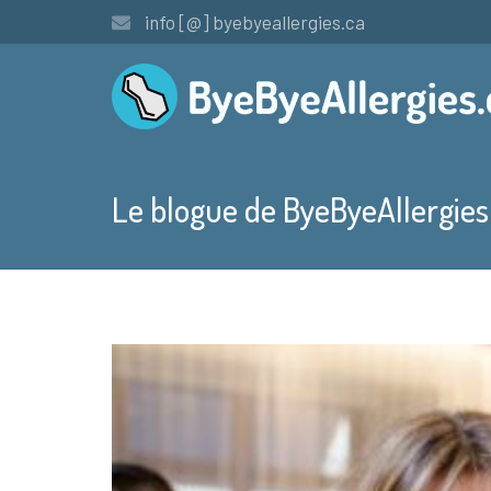
info [@] byebyeallergies.ca
Le blogue de ByeByeAllergies